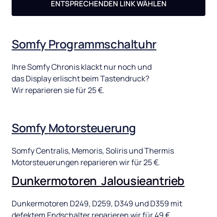
ENTSPRECHENDEN LINK WÄHLEN
Somfy 
Programmschaltuhr
Ihre 
Somfy 
Chronis 
klackt 
nur 
noch 
und 
das 
Display 
erlischt 
beim 
Tastendruck? 
Wir 
reparieren 
sie 
für 
25 
€. 
Somfy 
Motorsteuerung
Somfy 
Centralis, 
Memoris, 
Soliris 
und 
Thermis 
Motorsteuerungen 
reparieren 
wir 
für 
25 
€.
Dunkermotoren 
Jalousieantrieb
Dunkermotoren 
D249, 
D259, 
D349 
und 
D359 
mit 
defektem 
Endschalter 
reparieren 
wir 
für 
49 
€.