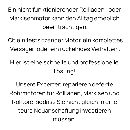
Ein 
nicht 
funktionierender 
Rollladen‒
oder 
Markisenmotor 
kann 
den 
Alltag 
erheblich 
beeinträchtigen.
Ob 
ein 
festsitzender 
Motor, 
ein 
komplettes 
Versagen 
oder 
ein 
ruckelndes 
Verhalten 
.
Hier 
ist 
eine 
schnelle 
und 
professionelle 
Lösung! 
Unsere 
Experten 
reparieren 
defekte 
Rohrmotoren 
für 
Rollläden, 
Markisen 
und 
Rolltore, 
sodass 
Sie 
nicht 
gleich 
in 
eine 
teure 
Neuanschaffung 
investieren 
müssen. 