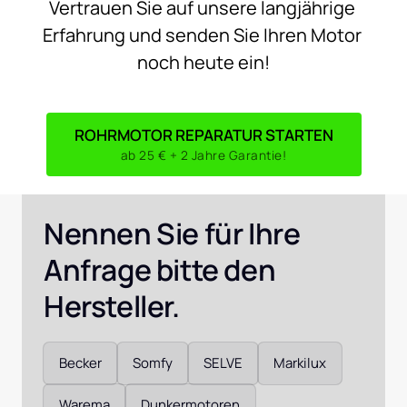
Vertrauen 
Sie 
auf 
unsere 
langjährige 
Erfahrung 
und 
senden 
Sie 
Ihren 
Motor 
noch 
heute 
ein!
ROHRMOTOR REPARATUR STARTEN
ab 25 € + 2 Jahre Garantie!
Nennen Sie für Ihre 
Anfrage bitte den 
Hersteller. 
Auswählen
Becker
Somfy
SELVE
Markilux
Warema
Dunkermotoren