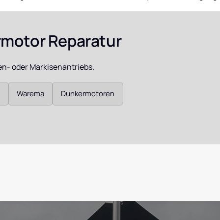
hrmotor
hrmotor Reparatur
chaltuhr
den- oder Markisenantriebs.
nis
Warema
Dunkermotoren
orsteuerung
alis, Memoris,
ermis
tor
ren D240,
 D349 & D359