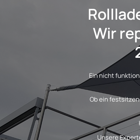
Somfy Rohr
Rollla
 Wir reparieren ihn schnell und mit

Ein nicht funktio
 Ob ein festsitzender Motor, ein komplettes Versagen oder ein ruckelndes Verhalten 
Unsere Experte