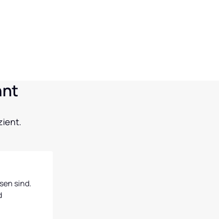
hnt
zient.
en sind. 
 