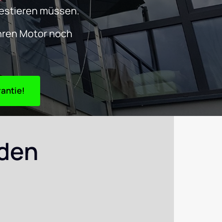
vestieren müssen. 
hren Motor noch 
TARTEN – ab 25 € + 24 Monaten Garantie!
den 