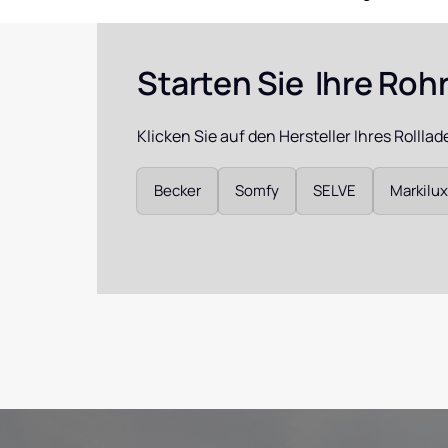
Warema Ro
Reparatur
Starten Sie  Ihre Ro
Somfy
Programms
Klicken Sie auf den Hersteller Ihres Rollla
Somfy Chro
Auswählen
Becker
Somfy
SELVE
Markilux
Somfy Mot
Somfy Centr
Soliris & Th
Jalousiemo
Dunkermoto
D249, D259,
Shop