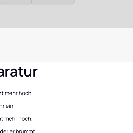
aratur
cht mehr hoch.
hr ein.
cht mehr hoch.
oder er brummt.