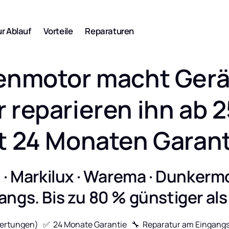
Angebot
r Ablauf
Vorteile
Reparaturen
hrmotor
denmotor macht Gerä
rmotor
r reparieren ihn ab 25
 HiPro, LT, RTS,
Senden Sie Ihre 
Reparaturanfrage
t 24 Monaten Garant
rmotor
Hier klicken
L Plus, SP, TR
 · Markilux · Warema · Dunkerm
angs. Bis zu 80 % günstiger als
ohrmotor
tungen)   ✅  24 Monate Garantie   🔧  Reparatur am Eingangs