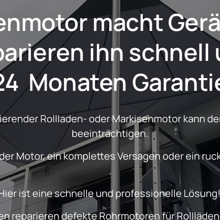
motor
denmotor macht Ger
24  Monaten Garanti
nierender Rollladen- oder Markisenmotor kann den
beeinträchtigen.
.
Hier ist eine schnelle und professionelle Lösung!
n reparieren defekte Rohrmotoren für Rollläden,