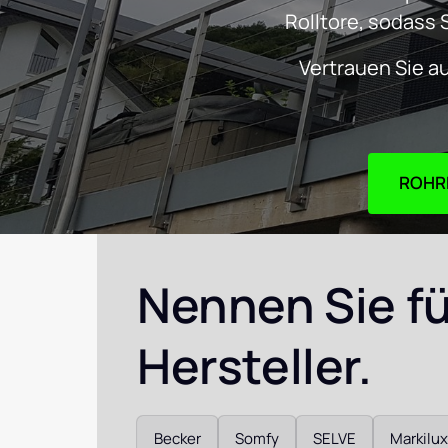
Rolltore, sodass 
Vertrauen Sie a
Nennen Sie für
Hersteller. 
Auswählen
Becker
Somfy
SELVE
Markilux