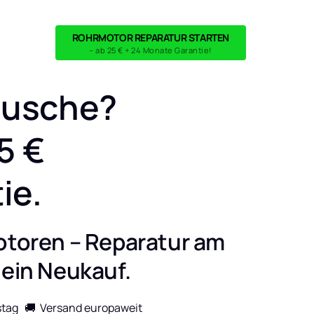
ROHRMOTOR REPARATUR STARTEN
– ab 25 € + 24 Monate Garantie!
usche?

 €

ie.
otoren – Reparatur am 
 ein Neukauf.
tag   🚚  Versand europaweit