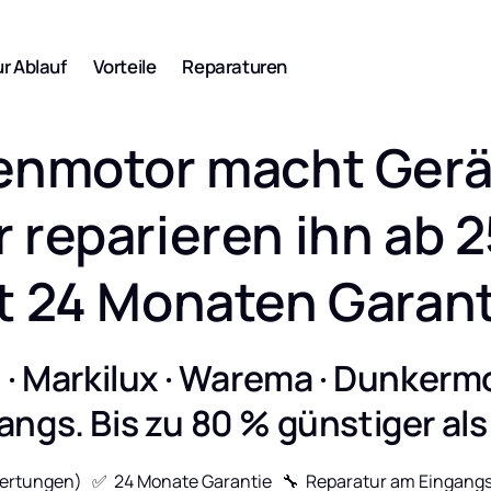
Angebot
r Ablauf
Vorteile
Reparaturen
hrmotor
denmotor macht Gerä
rmotor
r reparieren ihn ab 25
 HiPro, LT, RTS,
Senden Sie Ihre 
Reparaturanfrage
t 24 Monaten Garant
rmotor
Hier klicken
L Plus, SP, TR
 · Markilux · Warema · Dunkerm
angs. Bis zu 80 % günstiger als
ohrmotor
tungen)   ✅  24 Monate Garantie   🔧  Reparatur am Eingangs