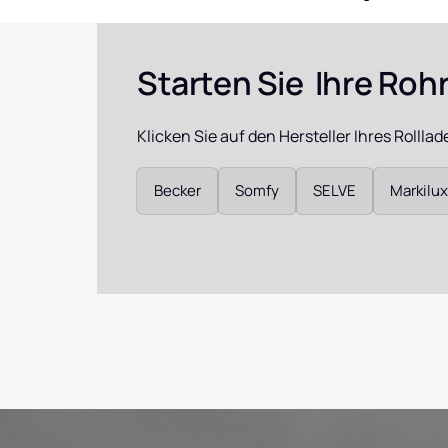
Warema Ro
Reparatur
Starten Sie  Ihre Ro
Somfy
Programms
Klicken Sie auf den Hersteller Ihres Rollla
Somfy Chro
Auswählen
Becker
Somfy
SELVE
Markilux
Somfy Mot
Somfy Centr
Soliris & Th
Jalousiemo
Dunkermoto
D249, D259,
Shop