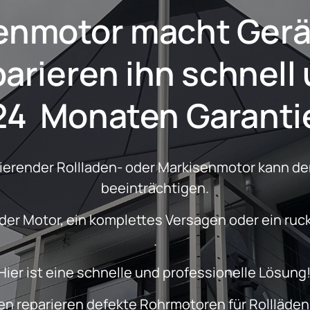
motor
denmotor macht Ger
24  Monaten Garanti
nierender Rollladen- oder Markisenmotor kann den
beeinträchtigen.
.
Hier ist eine schnelle und professionelle Lösung!
n reparieren defekte Rohrmotoren für Rollläden,