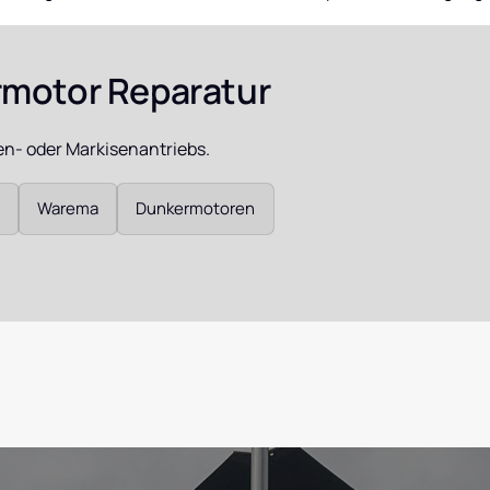
hrmotor
hrmotor Reparatur
chaltuhr
den- oder Markisenantriebs.
nis
Warema
Dunkermotoren
orsteuerung
alis, Memoris,
ermis
tor
ren D240,
 D349 & D359