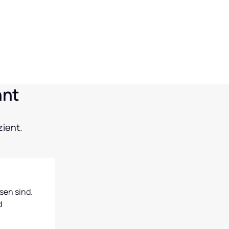
hnt
zient.
en sind. 
 