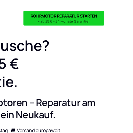
ROHRMOTOR REPARATUR STARTEN
– ab 25 € + 24 Monate Garantie!
usche?

 €

ie.
otoren – Reparatur am 
 ein Neukauf.
tag   🚚  Versand europaweit