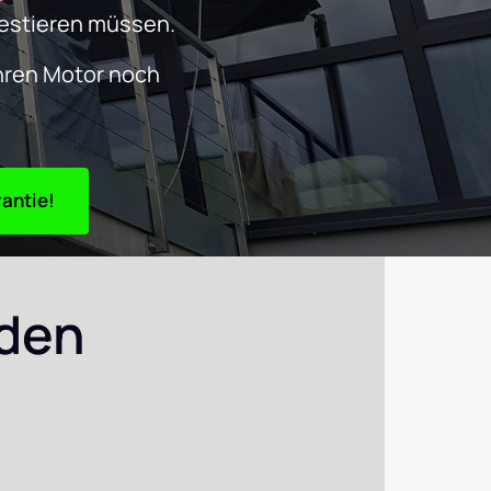
vestieren müssen. 
hren Motor noch 
TARTEN – ab 25 € + 24 Monaten Garantie!
den 