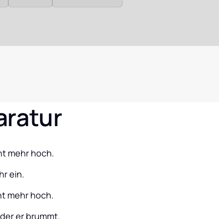
aratur
cht mehr hoch.
hr ein.
cht mehr hoch.
oder er brummt.