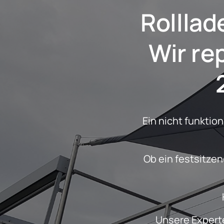
Somfy Rohr
Rollla
 Wir reparieren ihn schnell und mit

Ein nicht funktio
 Ob ein festsitzender Motor, ein komplettes Versagen oder ein ruckelndes Verhalten 
Unsere Experte