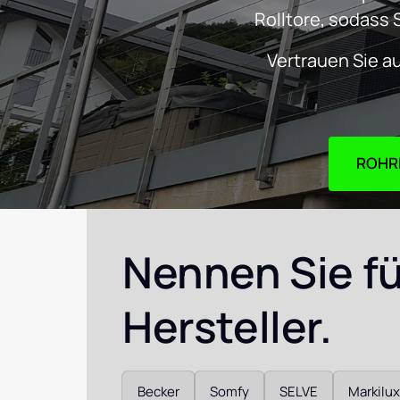
Rolltore, sodass 
Vertrauen Sie a
Nennen Sie für
Hersteller. 
Auswählen
Becker
Somfy
SELVE
Markilux