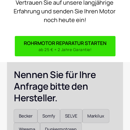
Vertrauen 
Sie 
auf 
unsere 
langjährige 
Erfahrung 
und 
senden 
Sie 
Ihren 
Motor 
noch 
heute 
ein!
ROHRMOTOR REPARATUR STARTEN
ab 25 € + 2 Jahre Garantie!
Nennen Sie für Ihre 
Anfrage bitte den 
Hersteller. 
Auswählen
Becker
Somfy
SELVE
Markilux
Warema
Dunkermotoren