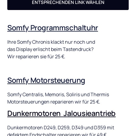
ENTSPRECHENDEN LINK WÄHLEN
Somfy 
Programmschaltuhr
Ihre 
Somfy 
Chronis 
klackt 
nur 
noch 
und 
das 
Display 
erlischt 
beim 
Tastendruck? 
Wir 
reparieren 
sie 
für 
25 
€. 
Somfy 
Motorsteuerung
Somfy 
Centralis, 
Memoris, 
Soliris 
und 
Thermis 
Motorsteuerungen 
reparieren 
wir 
für 
25 
€.
Dunkermotoren 
Jalousieantrieb
Dunkermotoren 
D249, 
D259, 
D349 
und 
D359 
mit 
defektem 
Endschalter 
reparieren 
wir 
für 
49 
€.