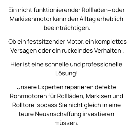
Ein 
nicht 
funktionierender 
Rollladen‒
oder 
Markisenmotor 
kann 
den 
Alltag 
erheblich 
beeinträchtigen.
Ob 
ein 
festsitzender 
Motor, 
ein 
komplettes 
Versagen 
oder 
ein 
ruckelndes 
Verhalten 
.
Hier 
ist 
eine 
schnelle 
und 
professionelle 
Lösung! 
Unsere 
Experten 
reparieren 
defekte 
Rohrmotoren 
für 
Rollläden, 
Markisen 
und 
Rolltore, 
sodass 
Sie 
nicht 
gleich 
in 
eine 
teure 
Neuanschaffung 
investieren 
müssen. 