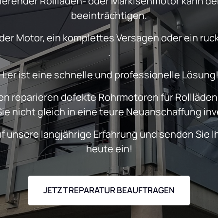
nierender Rollladen- oder Markisenmotor kann den
motor
beeinträchtigen.
.
Hier ist eine schnelle und professionelle Lösung!
n reparieren defekte Rohrmotoren für Rollläden,
Sie nicht gleich in eine teure Neuanschaffung in
uf unsere langjährige Erfahrung und senden Sie I
heute ein!
JETZT REPARATUR BEAUFTRAGEN