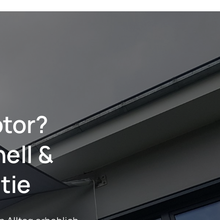
otor?
nell &
tie