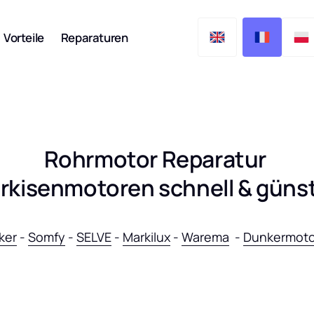
Angebot
Vorteile
Reparaturen
hrmotor
rmotor
 HiPro, LT, RTS,
Rohrmotor Reparatur 
Senden Sie Ihre 
Reparaturanfrage
arkisenmotoren schnell & günst
rmotor
Hier klicken
L Plus, SP, TR
ker
 - 
Somfy
 - 
SELVE
 - 
Markilux
 - 
Warema
  - 
Dunkermot
ohrmotor