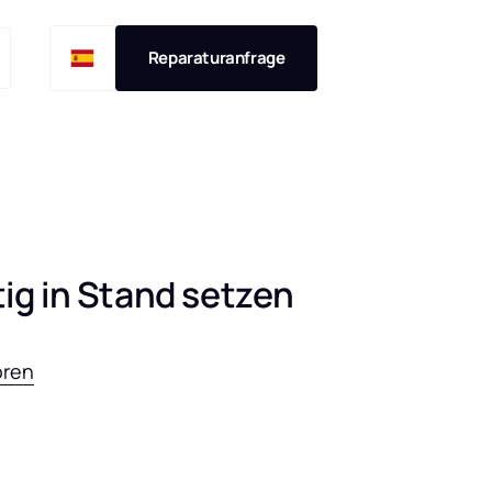
Reparaturanfrage
ig in Stand setzen
oren