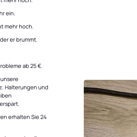
ht mehr hoch.
hr ein.
cht mehr hoch.
oder er brummt.
Probleme ab 25 €.
 unsere 
z. Halterungen und 
iben 
erspart.
n erhalten Sie 24 