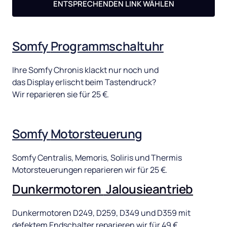
ENTSPRECHENDEN LINK WÄHLEN
Somfy 
Programmschaltuhr
Ihre 
Somfy 
Chronis 
klackt 
nur 
noch 
und 
das 
Display 
erlischt 
beim 
Tastendruck? 
Wir 
reparieren 
sie 
für 
25 
€. 
Somfy 
Motorsteuerung
Somfy 
Centralis, 
Memoris, 
Soliris 
und 
Thermis 
Motorsteuerungen 
reparieren 
wir 
für 
25 
€.
Dunkermotoren 
Jalousieantrieb
Dunkermotoren 
D249, 
D259, 
D349 
und 
D359 
mit 
defektem 
Endschalter 
reparieren 
wir 
für 
49 
€.