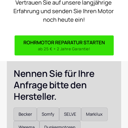
Vertrauen 
Sie 
auf 
unsere 
langjährige 
Erfahrung 
und 
senden 
Sie 
Ihren 
Motor 
noch 
heute 
ein!
ROHRMOTOR REPARATUR STARTEN
ab 25 € + 2 Jahre Garantie!
Nennen Sie für Ihre 
Anfrage bitte den 
Hersteller. 
Auswählen
Becker
Somfy
SELVE
Markilux
Warema
Dunkermotoren