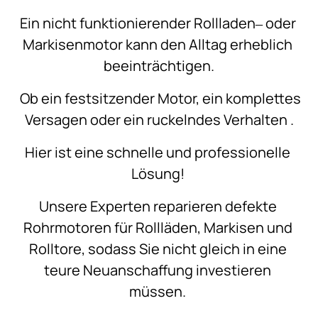
Ein 
nicht 
funktionierender 
Rollladen‒
oder 
Markisenmotor 
kann 
den 
Alltag 
erheblich 
beeinträchtigen.
Ob 
ein 
festsitzender 
Motor, 
ein 
komplettes 
Versagen 
oder 
ein 
ruckelndes 
Verhalten 
.
Hier 
ist 
eine 
schnelle 
und 
professionelle 
Lösung! 
Unsere 
Experten 
reparieren 
defekte 
Rohrmotoren 
für 
Rollläden, 
Markisen 
und 
Rolltore, 
sodass 
Sie 
nicht 
gleich 
in 
eine 
teure 
Neuanschaffung 
investieren 
müssen. 