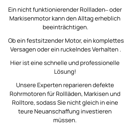
Ein 
nicht 
funktionierender 
Rollladen‒
oder 
Markisenmotor 
kann 
den 
Alltag 
erheblich 
beeinträchtigen.
Ob 
ein 
festsitzender 
Motor, 
ein 
komplettes 
Versagen 
oder 
ein 
ruckelndes 
Verhalten 
.
Hier 
ist 
eine 
schnelle 
und 
professionelle 
Lösung! 
Unsere 
Experten 
reparieren 
defekte 
Rohrmotoren 
für 
Rollläden, 
Markisen 
und 
Rolltore, 
sodass 
Sie 
nicht 
gleich 
in 
eine 
teure 
Neuanschaffung 
investieren 
müssen. 