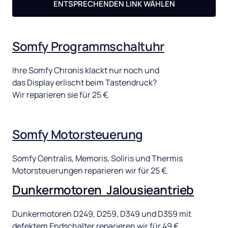
ENTSPRECHENDEN LINK WÄHLEN
Somfy 
Programmschaltuhr
Ihre 
Somfy 
Chronis 
klackt 
nur 
noch 
und 
das 
Display 
erlischt 
beim 
Tastendruck? 
Wir 
reparieren 
sie 
für 
25 
€. 
Somfy 
Motorsteuerung
Somfy 
Centralis, 
Memoris, 
Soliris 
und 
Thermis 
Motorsteuerungen 
reparieren 
wir 
für 
25 
€.
Dunkermotoren 
Jalousieantrieb
Dunkermotoren 
D249, 
D259, 
D349 
und 
D359 
mit 
defektem 
Endschalter 
reparieren 
wir 
für 
49 
€.