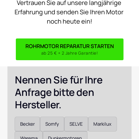
Vertrauen 
Sie 
auf 
unsere 
langjährige 
Erfahrung 
und 
senden 
Sie 
Ihren 
Motor 
noch 
heute 
ein!
ROHRMOTOR REPARATUR STARTEN
ab 25 € + 2 Jahre Garantie!
Nennen Sie für Ihre 
Anfrage bitte den 
Hersteller. 
Auswählen
Becker
Somfy
SELVE
Markilux
Warema
Dunkermotoren