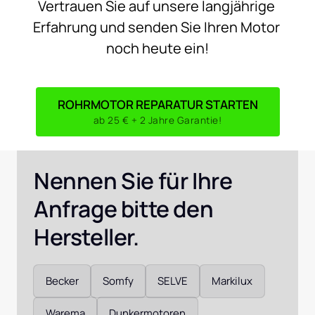
Vertrauen 
Sie 
auf 
unsere 
langjährige 
Erfahrung 
und 
senden 
Sie 
Ihren 
Motor 
noch 
heute 
ein!
ROHRMOTOR REPARATUR STARTEN
ab 25 € + 2 Jahre Garantie!
Nennen Sie für Ihre 
Anfrage bitte den 
Hersteller. 
Auswählen
Becker
Somfy
SELVE
Markilux
Warema
Dunkermotoren