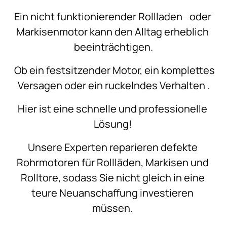
Ein 
nicht 
funktionierender 
Rollladen‒
oder 
Markisenmotor 
kann 
den 
Alltag 
erheblich 
beeinträchtigen.
Ob 
ein 
festsitzender 
Motor, 
ein 
komplettes 
Versagen 
oder 
ein 
ruckelndes 
Verhalten 
.
Hier 
ist 
eine 
schnelle 
und 
professionelle 
Lösung! 
Unsere 
Experten 
reparieren 
defekte 
Rohrmotoren 
für 
Rollläden, 
Markisen 
und 
Rolltore, 
sodass 
Sie 
nicht 
gleich 
in 
eine 
teure 
Neuanschaffung 
investieren 
müssen. 