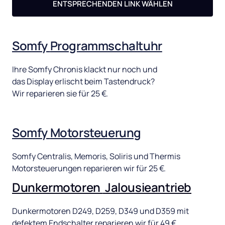
ENTSPRECHENDEN LINK WÄHLEN
Somfy 
Programmschaltuhr
Ihre 
Somfy 
Chronis 
klackt 
nur 
noch 
und 
das 
Display 
erlischt 
beim 
Tastendruck? 
Wir 
reparieren 
sie 
für 
25 
€. 
Somfy 
Motorsteuerung
Somfy 
Centralis, 
Memoris, 
Soliris 
und 
Thermis 
Motorsteuerungen 
reparieren 
wir 
für 
25 
€.
Dunkermotoren 
Jalousieantrieb
Dunkermotoren 
D249, 
D259, 
D349 
und 
D359 
mit 
defektem 
Endschalter 
reparieren 
wir 
für 
49 
€.