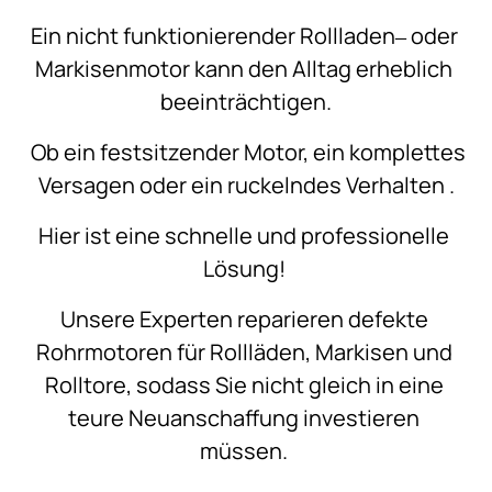
Ein 
nicht 
funktionierender 
Rollladen‒
oder 
Markisenmotor 
kann 
den 
Alltag 
erheblich 
beeinträchtigen.
Ob 
ein 
festsitzender 
Motor, 
ein 
komplettes 
Versagen 
oder 
ein 
ruckelndes 
Verhalten 
.
Hier 
ist 
eine 
schnelle 
und 
professionelle 
Lösung! 
Unsere 
Experten 
reparieren 
defekte 
Rohrmotoren 
für 
Rollläden, 
Markisen 
und 
Rolltore, 
sodass 
Sie 
nicht 
gleich 
in 
eine 
teure 
Neuanschaffung 
investieren 
müssen. 