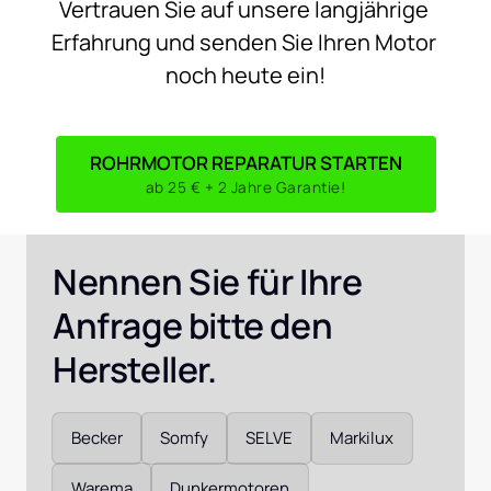
Vertrauen 
Sie 
auf 
unsere 
langjährige 
Erfahrung 
und 
senden 
Sie 
Ihren 
Motor 
noch 
heute 
ein!
ROHRMOTOR REPARATUR STARTEN
ab 25 € + 2 Jahre Garantie!
Nennen Sie für Ihre 
Anfrage bitte den 
Hersteller. 
Auswählen
Becker
Somfy
SELVE
Markilux
Warema
Dunkermotoren