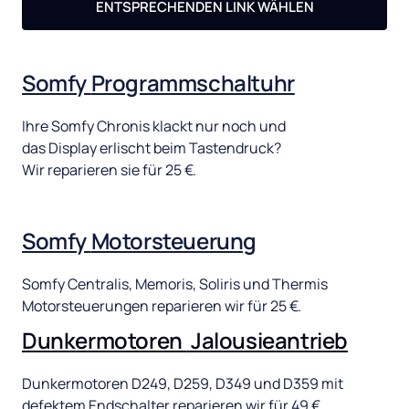
ENTSPRECHENDEN LINK WÄHLEN
Somfy 
Programmschaltuhr
Ihre 
Somfy 
Chronis 
klackt 
nur 
noch 
und 
das 
Display 
erlischt 
beim 
Tastendruck? 
Wir 
reparieren 
sie 
für 
25 
€. 
Somfy 
Motorsteuerung
Somfy 
Centralis, 
Memoris, 
Soliris 
und 
Thermis 
Motorsteuerungen 
reparieren 
wir 
für 
25 
€.
Dunkermotoren 
Jalousieantrieb
Dunkermotoren 
D249, 
D259, 
D349 
und 
D359 
mit 
defektem 
Endschalter 
reparieren 
wir 
für 
49 
€.