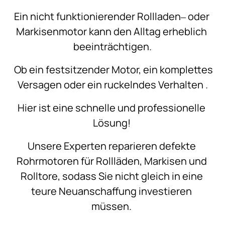
Ein 
nicht 
funktionierender 
Rollladen‒
oder 
Markisenmotor 
kann 
den 
Alltag 
erheblich 
beeinträchtigen.
Ob 
ein 
festsitzender 
Motor, 
ein 
komplettes 
Versagen 
oder 
ein 
ruckelndes 
Verhalten 
.
Hier 
ist 
eine 
schnelle 
und 
professionelle 
Lösung! 
Unsere 
Experten 
reparieren 
defekte 
Rohrmotoren 
für 
Rollläden, 
Markisen 
und 
Rolltore, 
sodass 
Sie 
nicht 
gleich 
in 
eine 
teure 
Neuanschaffung 
investieren 
müssen. 