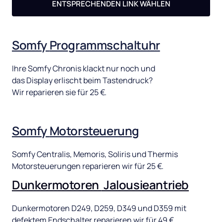
ENTSPRECHENDEN LINK WÄHLEN
Somfy 
Programmschaltuhr
Ihre 
Somfy 
Chronis 
klackt 
nur 
noch 
und 
das 
Display 
erlischt 
beim 
Tastendruck? 
Wir 
reparieren 
sie 
für 
25 
€. 
Somfy 
Motorsteuerung
Somfy 
Centralis, 
Memoris, 
Soliris 
und 
Thermis 
Motorsteuerungen 
reparieren 
wir 
für 
25 
€.
Dunkermotoren 
Jalousieantrieb
Dunkermotoren 
D249, 
D259, 
D349 
und 
D359 
mit 
defektem 
Endschalter 
reparieren 
wir 
für 
49 
€.