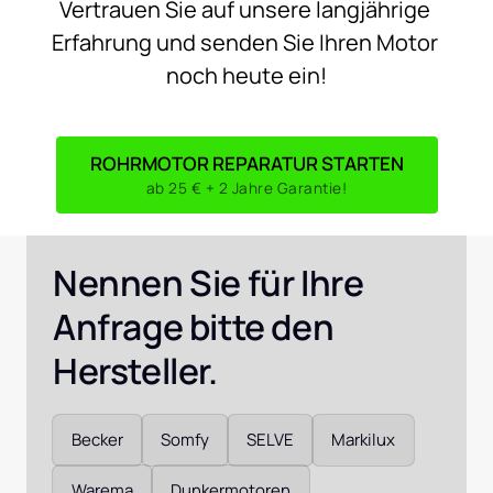
Vertrauen 
Sie 
auf 
unsere 
langjährige 
Erfahrung 
und 
senden 
Sie 
Ihren 
Motor 
noch 
heute 
ein!
ROHRMOTOR REPARATUR STARTEN
ab 25 € + 2 Jahre Garantie!
Nennen Sie für Ihre 
Anfrage bitte den 
Hersteller. 
Auswählen
Becker
Somfy
SELVE
Markilux
Warema
Dunkermotoren