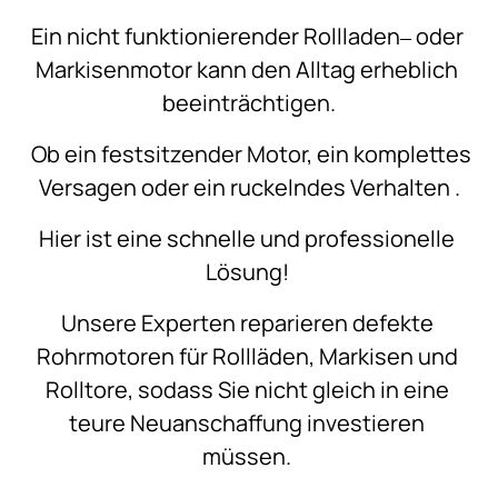
Ein 
nicht 
funktionierender 
Rollladen‒
oder 
Markisenmotor 
kann 
den 
Alltag 
erheblich 
beeinträchtigen.
Ob 
ein 
festsitzender 
Motor, 
ein 
komplettes 
Versagen 
oder 
ein 
ruckelndes 
Verhalten 
.
Hier 
ist 
eine 
schnelle 
und 
professionelle 
Lösung! 
Unsere 
Experten 
reparieren 
defekte 
Rohrmotoren 
für 
Rollläden, 
Markisen 
und 
Rolltore, 
sodass 
Sie 
nicht 
gleich 
in 
eine 
teure 
Neuanschaffung 
investieren 
müssen. 