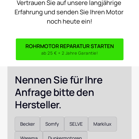
Vertrauen 
Sie 
auf 
unsere 
langjährige 
Erfahrung 
und 
senden 
Sie 
Ihren 
Motor 
noch 
heute 
ein!
ROHRMOTOR REPARATUR STARTEN
ab 25 € + 2 Jahre Garantie!
Nennen Sie für Ihre 
Anfrage bitte den 
Hersteller. 
Auswählen
Becker
Somfy
SELVE
Markilux
Warema
Dunkermotoren