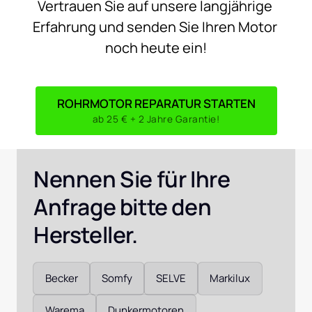
Vertrauen 
Sie 
auf 
unsere 
langjährige 
Erfahrung 
und 
senden 
Sie 
Ihren 
Motor 
noch 
heute 
ein!
ROHRMOTOR REPARATUR STARTEN
ab 25 € + 2 Jahre Garantie!
Nennen Sie für Ihre 
Anfrage bitte den 
Hersteller. 
Auswählen
Becker
Somfy
SELVE
Markilux
Warema
Dunkermotoren