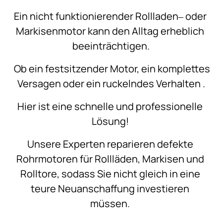
Ein 
nicht 
funktionierender 
Rollladen‒
oder 
Markisenmotor 
kann 
den 
Alltag 
erheblich 
beeinträchtigen.
Ob 
ein 
festsitzender 
Motor, 
ein 
komplettes 
Versagen 
oder 
ein 
ruckelndes 
Verhalten 
.
Hier 
ist 
eine 
schnelle 
und 
professionelle 
Lösung! 
Unsere 
Experten 
reparieren 
defekte 
Rohrmotoren 
für 
Rollläden, 
Markisen 
und 
Rolltore, 
sodass 
Sie 
nicht 
gleich 
in 
eine 
teure 
Neuanschaffung 
investieren 
müssen. 