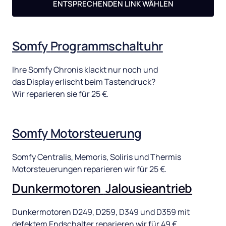
ENTSPRECHENDEN LINK WÄHLEN
Somfy 
Programmschaltuhr
Ihre 
Somfy 
Chronis 
klackt 
nur 
noch 
und 
das 
Display 
erlischt 
beim 
Tastendruck? 
Wir 
reparieren 
sie 
für 
25 
€. 
Somfy 
Motorsteuerung
Somfy 
Centralis, 
Memoris, 
Soliris 
und 
Thermis 
Motorsteuerungen 
reparieren 
wir 
für 
25 
€.
Dunkermotoren 
Jalousieantrieb
Dunkermotoren 
D249, 
D259, 
D349 
und 
D359 
mit 
defektem 
Endschalter 
reparieren 
wir 
für 
49 
€.