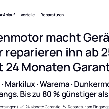
Angebot
r Ablauf
Vorteile
Reparaturen
hrmotor
denmotor macht Gerä
rmotor
r reparieren ihn ab 25
 HiPro, LT, RTS,
Senden Sie Ihre 
Reparaturanfrage
t 24 Monaten Garant
rmotor
Hier klicken
L Plus, SP, TR
 · Markilux · Warema · Dunkerm
angs. Bis zu 80 % günstiger als
ohrmotor
tungen)   ✅  24 Monate Garantie   🔧  Reparatur am Eingangs