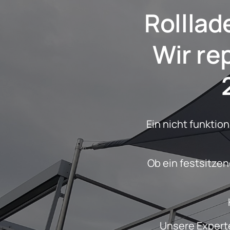
Somfy Rohr
Rollla
 Wir reparieren ihn schnell und mit

Ein nicht funktio
 Ob ein festsitzender Motor, ein komplettes Versagen oder ein ruckelndes Verhalten 
Unsere Experte