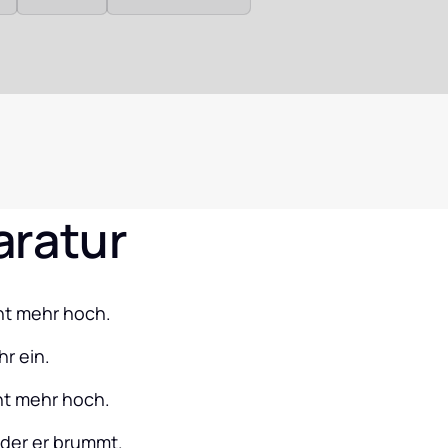
aratur
cht mehr hoch.
hr ein.
cht mehr hoch.
oder er brummt.