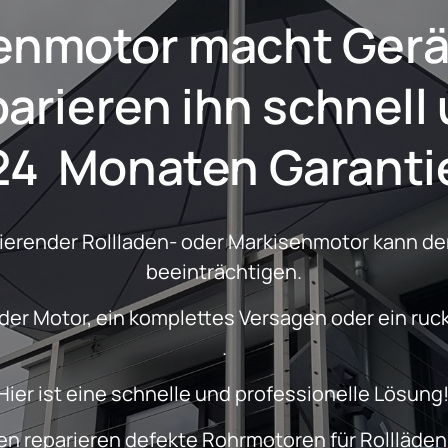
motor
denmotor macht Ger
24  Monaten Garanti
nierender Rollladen- oder Markisenmotor kann den
beeinträchtigen.
.
Hier ist eine schnelle und professionelle Lösung!
n reparieren defekte Rohrmotoren für Rollläden,