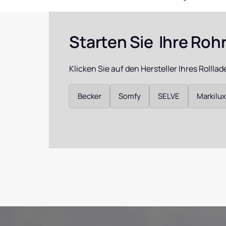
Warema Ro
Reparatur
Starten Sie  Ihre Ro
Somfy
Programms
Klicken Sie auf den Hersteller Ihres Rollla
Somfy Chro
Auswählen
Becker
Somfy
SELVE
Markilux
Somfy Mot
Somfy Centr
Soliris & Th
Jalousiemo
Dunkermoto
D249, D259,
Shop