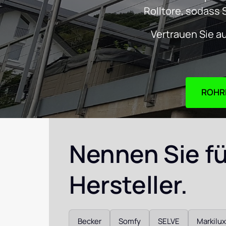
Rolltore, sodass 
Vertrauen Sie a
Nennen Sie für
Hersteller. 
Auswählen
Becker
Somfy
SELVE
Markilux