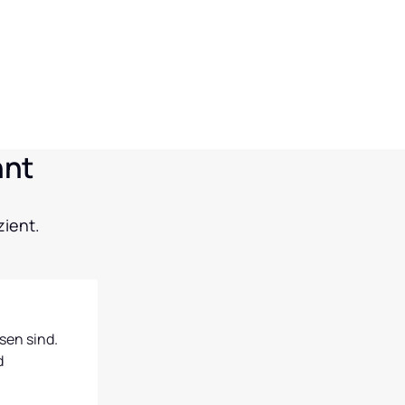
hnt
zient.
en sind. 
 