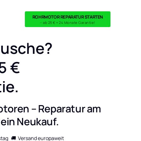
ROHRMOTOR REPARATUR STARTEN
– ab 25 € + 24 Monate Garantie!
usche?

 €

ie.
otoren – Reparatur am 
 ein Neukauf.
tag   🚚  Versand europaweit