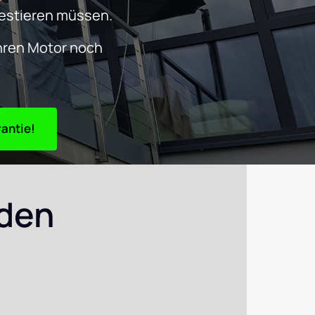
vestieren müssen. 
hren Motor noch 
TARTEN – ab 25 € + 24 Monaten Garantie!
den 