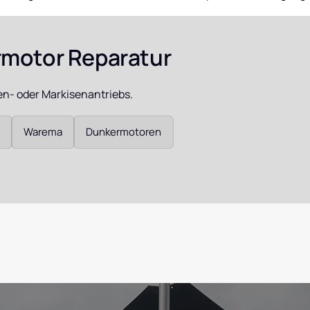
hrmotor
hrmotor Reparatur
chaltuhr
den- oder Markisenantriebs.
nis
Warema
Dunkermotoren
orsteuerung
alis, Memoris,
ermis
tor
ren D240,
 D349 & D359