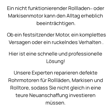
Ein 
nicht 
funktionierender 
Rollladen‒
oder 
Markisenmotor 
kann 
den 
Alltag 
erheblich 
beeinträchtigen.
Ob 
ein 
festsitzender 
Motor, 
ein 
komplettes 
Versagen 
oder 
ein 
ruckelndes 
Verhalten 
.
Hier 
ist 
eine 
schnelle 
und 
professionelle 
Lösung! 
Unsere 
Experten 
reparieren 
defekte 
Rohrmotoren 
für 
Rollläden, 
Markisen 
und 
Rolltore, 
sodass 
Sie 
nicht 
gleich 
in 
eine 
teure 
Neuanschaffung 
investieren 
müssen. 