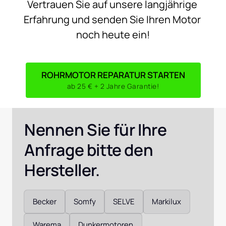
Vertrauen 
Sie 
auf 
unsere 
langjährige 
Erfahrung 
und 
senden 
Sie 
Ihren 
Motor 
noch 
heute 
ein!
ROHRMOTOR REPARATUR STARTEN
ab 25 € + 2 Jahre Garantie!
Nennen Sie für Ihre 
Anfrage bitte den 
Hersteller. 
Auswählen
Becker
Somfy
SELVE
Markilux
Warema
Dunkermotoren