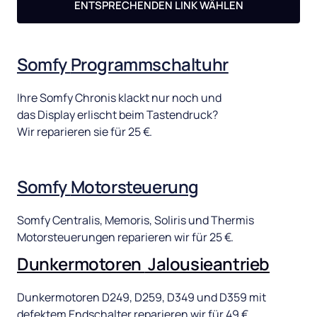
ENTSPRECHENDEN LINK WÄHLEN
Somfy 
Programmschaltuhr
Ihre 
Somfy 
Chronis 
klackt 
nur 
noch 
und 
das 
Display 
erlischt 
beim 
Tastendruck? 
Wir 
reparieren 
sie 
für 
25 
€. 
Somfy 
Motorsteuerung
Somfy 
Centralis, 
Memoris, 
Soliris 
und 
Thermis 
Motorsteuerungen 
reparieren 
wir 
für 
25 
€.
Dunkermotoren 
Jalousieantrieb
Dunkermotoren 
D249, 
D259, 
D349 
und 
D359 
mit 
defektem 
Endschalter 
reparieren 
wir 
für 
49 
€.