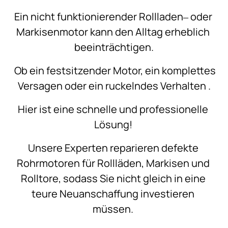
Ein 
nicht 
funktionierender 
Rollladen‒
oder 
Markisenmotor 
kann 
den 
Alltag 
erheblich 
beeinträchtigen.
Ob 
ein 
festsitzender 
Motor, 
ein 
komplettes 
Versagen 
oder 
ein 
ruckelndes 
Verhalten 
.
Hier 
ist 
eine 
schnelle 
und 
professionelle 
Lösung! 
Unsere 
Experten 
reparieren 
defekte 
Rohrmotoren 
für 
Rollläden, 
Markisen 
und 
Rolltore, 
sodass 
Sie 
nicht 
gleich 
in 
eine 
teure 
Neuanschaffung 
investieren 
müssen. 