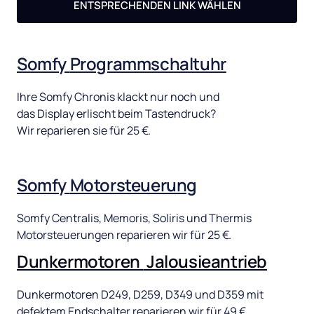
ENTSPRECHENDEN LINK WÄHLEN
Somfy 
Programmschaltuhr
Ihre 
Somfy 
Chronis 
klackt 
nur 
noch 
und 
das 
Display 
erlischt 
beim 
Tastendruck? 
Wir 
reparieren 
sie 
für 
25 
€. 
Somfy 
Motorsteuerung
Somfy 
Centralis, 
Memoris, 
Soliris 
und 
Thermis 
Motorsteuerungen 
reparieren 
wir 
für 
25 
€.
Dunkermotoren 
Jalousieantrieb
Dunkermotoren 
D249, 
D259, 
D349 
und 
D359 
mit 
defektem 
Endschalter 
reparieren 
wir 
für 
49 
€.