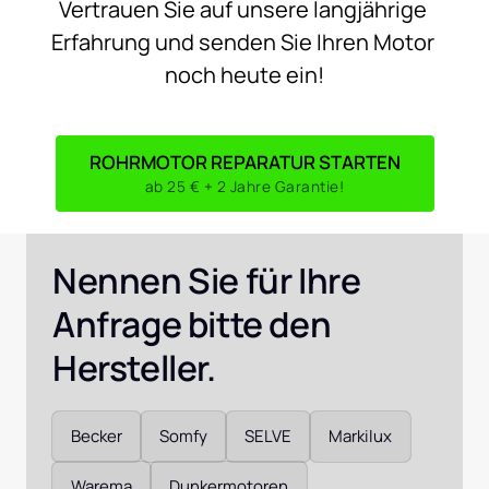
Vertrauen 
Sie 
auf 
unsere 
langjährige 
Erfahrung 
und 
senden 
Sie 
Ihren 
Motor 
noch 
heute 
ein!
ROHRMOTOR REPARATUR STARTEN
ab 25 € + 2 Jahre Garantie!
Nennen Sie für Ihre 
Anfrage bitte den 
Hersteller. 
Auswählen
Becker
Somfy
SELVE
Markilux
Warema
Dunkermotoren