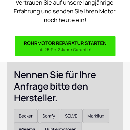
Vertrauen 
Sie 
auf 
unsere 
langjährige 
Erfahrung 
und 
senden 
Sie 
Ihren 
Motor 
noch 
heute 
ein!
ROHRMOTOR REPARATUR STARTEN
ab 25 € + 2 Jahre Garantie!
Nennen Sie für Ihre 
Anfrage bitte den 
Hersteller. 
Auswählen
Becker
Somfy
SELVE
Markilux
Warema
Dunkermotoren