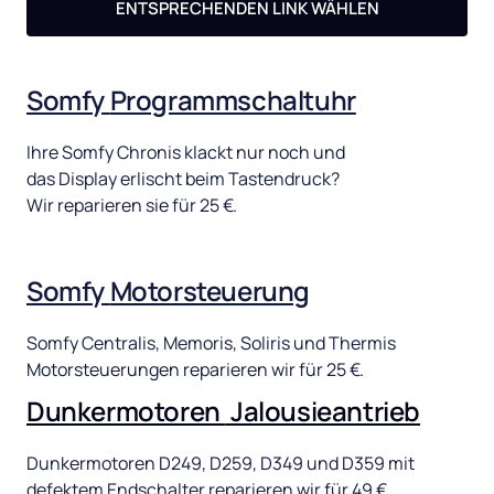
ENTSPRECHENDEN LINK WÄHLEN
Somfy 
Programmschaltuhr
Ihre 
Somfy 
Chronis 
klackt 
nur 
noch 
und 
das 
Display 
erlischt 
beim 
Tastendruck? 
Wir 
reparieren 
sie 
für 
25 
€. 
Somfy 
Motorsteuerung
Somfy 
Centralis, 
Memoris, 
Soliris 
und 
Thermis 
Motorsteuerungen 
reparieren 
wir 
für 
25 
€.
Dunkermotoren 
Jalousieantrieb
Dunkermotoren 
D249, 
D259, 
D349 
und 
D359 
mit 
defektem 
Endschalter 
reparieren 
wir 
für 
49 
€.