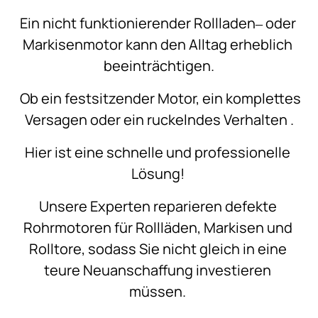
Ein 
nicht 
funktionierender 
Rollladen‒
oder 
Markisenmotor 
kann 
den 
Alltag 
erheblich 
beeinträchtigen.
Ob 
ein 
festsitzender 
Motor, 
ein 
komplettes 
Versagen 
oder 
ein 
ruckelndes 
Verhalten 
.
Hier 
ist 
eine 
schnelle 
und 
professionelle 
Lösung! 
Unsere 
Experten 
reparieren 
defekte 
Rohrmotoren 
für 
Rollläden, 
Markisen 
und 
Rolltore, 
sodass 
Sie 
nicht 
gleich 
in 
eine 
teure 
Neuanschaffung 
investieren 
müssen. 